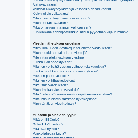
Ajat ovat väärin!
Vaihdoin aikavyöhykkeen ja kellonaika on silti väärin!
Kieleni ei ole valittavana!
Mitä kuvia on käyttäjänimeni vieressä?
Miten asetan avataren?
Mikä on arvonimi ja miten vaihdan sen?
Kun klikkaan sähköpostilinkkiä, minua pyydetään kirjautumaan?
Viestien lähetyksen ongelmat
Miten luon uuden viestiketjun tai lähetän vastauksen?
Miten muokkaan tai poistan viestejä?
Miten liitän allekirjoituksen viestiini?
Kuinka luon äänestyksen?
Miksi en voi lisätä vastausvaihtoehtoja kyselyyn?
Kuinka muokkaan tai poistan äänestyksen?
Miksi en pääse alueelle?
Miksi en voi liittää tiedostoja?
Miksi sain varoituksen?
Miten ilmoitan viestin valvojalle?
Mitä “Tallenna”-painike viestin kirjoittamisessa tekee?
Miksi minun viestini tarvitsee hyväksynnän?
Miten tönäisen viestiketjuani?
Muotoilu ja aiheiden tyypit
Mikä on BBCode?
Onko HTML sallittu?
Mitä ovat hymiöt?
Voinko lähettää kuvia?