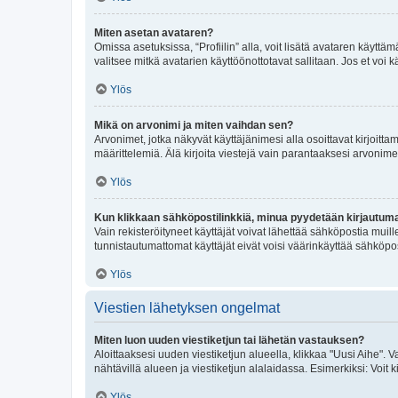
Miten asetan avataren?
Omissa asetuksissa, “Profiilin” alla, voit lisätä avataren käyttä
valitsee mitkä avatarien käyttöönottotavat sallitaan. Jos et voi k
Ylös
Mikä on arvonimi ja miten vaihdan sen?
Arvonimet, jotka näkyvät käyttäjänimesi alla osoittavat kirjoittam
määrittelemiä. Älä kirjoita viestejä vain parantaaksesi arvonimeäs
Ylös
Kun klikkaan sähköpostilinkkiä, minua pyydetään kirjautum
Vain rekisteröityneet käyttäjät voivat lähettää sähköpostia muil
tunnistautumattomat käyttäjät eivät voisi väärinkäyttää sähköpo
Ylös
Viestien lähetyksen ongelmat
Miten luon uuden viestiketjun tai lähetän vastauksen?
Aloittaaksesi uuden viestiketjun alueella, klikkaa "Uusi Aihe". Va
nähtävillä alueen ja viestiketjun alalaidassa. Esimerkiksi: Voit kir
Ylös