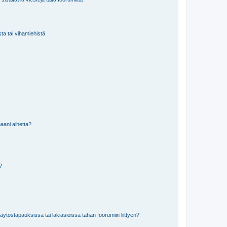
sta tai vihamiehistä
aani aihetta?
a?
töstapauksissa tai lakiasioissa tähän foorumiin liittyen?