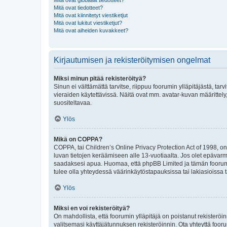
Mitä ovat globaalit tiedotteet?
Mitä ovat tiedotteet?
Mitä ovat kiinnitetyt viestiketjut
Mitä ovat lukitut viestiketjut?
Mitä ovat aiheiden kuvakkeet?
Kirjautumisen ja rekisteröitymisen ongelmat
Miksi minun pitää rekisteröityä?
Sinun ei välttämättä tarvitse, riippuu foorumin ylläpitäjästä, tar
vieraiden käytettävissä. Näitä ovat mm. avatar-kuvan määrittely,
suositeltavaa.
Ylös
Mikä on COPPA?
COPPA, tai Children’s Online Privacy Protection Act of 1998, on y
luvan tietojen keräämiseen alle 13-vuotiaalta. Jos olet epävarm
saadaksesi apua. Huomaa, että phpBB Limited ja tämän foorumin
tulee olla yhteydessä väärinkäytöstapauksissa tai lakiasioissa t
Ylös
Miksi en voi rekisteröityä?
On mahdollista, että foorumin ylläpitäjä on poistanut rekisteröin
valitsemasi käyttäjätunnuksen rekisteröinnin. Ota yhteyttä foor