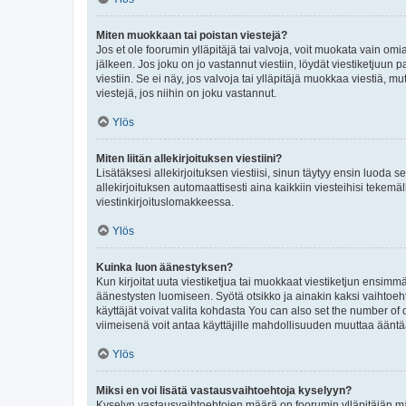
Miten muokkaan tai poistan viestejä?
Jos et ole foorumin ylläpitäjä tai valvoja, voit muokata vain om
jälkeen. Jos joku on jo vastannut viestiin, löydät viestiketjuu
viestiin. Se ei näy, jos valvoja tai ylläpitäjä muokkaa viestiä,
viestejä, jos niihin on joku vastannut.
Ylös
Miten liitän allekirjoituksen viestiini?
Lisätäksesi allekirjoituksen viestiisi, sinun täytyy ensin luoda s
allekirjoituksen automaattisesti aina kaikkiin viesteihisi tekemäl
viestinkirjoituslomakkeessa.
Ylös
Kuinka luon äänestyksen?
Kun kirjoitat uuta viestiketjua tai muokkaat viestiketjun ensimmäi
äänestysten luomiseen. Syötä otsikko ja ainakin kaksi vaihtoehto
käyttäjät voivat valita kohdasta You can also set the number of
viimeisenä voit antaa käyttäjille mahdollisuuden muuttaa ääntä
Ylös
Miksi en voi lisätä vastausvaihtoehtoja kyselyyn?
Kyselyn vastausvaihtoehtojen määrä on foorumin ylläpitäjän määr