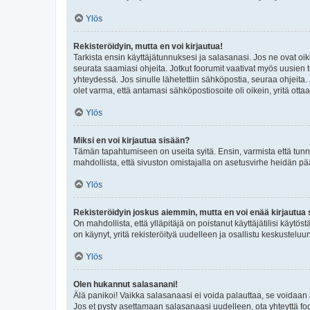
Ylös
Rekisteröidyin, mutta en voi kirjautua!
Tarkista ensin käyttäjätunnuksesi ja salasanasi. Jos ne ovat oik
seurata saamiasi ohjeita. Jotkut foorumit vaativat myös uusien tu
yhteydessä. Jos sinulle lähetettiin sähköpostia, seuraa ohjeita
olet varma, että antamasi sähköpostiosoite oli oikein, yritä ottaa
Ylös
Miksi en voi kirjautua sisään?
Tämän tapahtumiseen on useita syitä. Ensin, varmista että tunnuk
mahdollista, että sivuston omistajalla on asetusvirhe heidän pää
Ylös
Rekisteröidyin joskus aiemmin, mutta en voi enää kirjautua 
On mahdollista, että ylläpitäjä on poistanut käyttäjätilisi käytö
on käynyt, yritä rekisteröityä uudelleen ja osallistu keskusteluu
Ylös
Olen hukannut salasanani!
Älä panikoi! Vaikka salasanaasi ei voida palauttaa, se voidaan 
Jos et pysty asettamaan salasanaasi uudelleen, ota yhteyttä foo