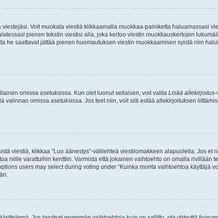
ia viestejäsi. Voit muokata viestiä klikkaamalla muokkaa-painiketta haluamassasi vies
n palatessasi pienen tekstin viestisi alla, joka kertoo viestin muokkauskertojen luk
 mutta he saattavat jättää pienen huomautuksen viestin muokkaamisen syistä niin halu
ellainen omissa asetuksissa. Kun olet luonut sellaisen, voit valita
Lisää allekirjoitus
-
lä valinnan omissa asetuksissa. Jos teet niin, voit silti estää allekirjoituksen liittäm
stä viestiä, klikkaa "Luo äänestys"-välilehteä viestilomakkeen alapuolella. Jos et näe
a niille varattuihin kenttiin. Varmista että jokainen vaihtoehto on omalla rivillään
 options users may select during voting under “Kuinka monta vaihtoehtoa käyttäjä voi
än.
ittelemä. Jos tarvitset enemmän vaihtoehtoja kuin on sallittu, ota yhteyttä foorumi