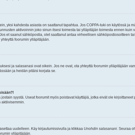
ein, yksi kahdesta asiasta on saattanut tapahtua. Jos COPPA-tuki on käytössä ja määri
nnusten aktivoinnin joko sinun itsesi toimesta tai ylläpitäjän toimesta ennen kuin vo
. Jos et saanut sähköpostia, olet saattanut antaa virheellisen sähköpostiosoitteen t
 yhteyttä foorumin ylläpitäjään.
sesi ja salasanasi ovat oikein. Jos ne ovat, ota yhteyttä foorumin ylläpitäjään varmi
ssään ja heidän pitäisi korjata se.
sisään?!
stä jostain syystä. Useat foorumit myös poistavat käyttäjiä, jotka eivät ole kirjoitta
n aktiivisemmin.
asettaa uudelleen. Käy kirjautumissivulla ja klikkaa
Unohdin salasanani
. Seuraa oh
rumin ylläpitäjään.