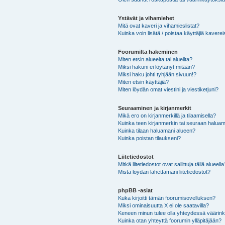
Ystävät ja vihamiehet
Mitä ovat kaveri ja vihamieslistat?
Kuinka voin lisätä / poistaa käyttäjiä kaverei
Foorumilta hakeminen
Miten etsin alueelta tai alueilta?
Miksi hakuni ei löytänyt mitään?
Miksi haku johti tyhjään sivuun!?
Miten etsin käyttäjiä?
Miten löydän omat viestini ja viestiketjuni?
Seuraaminen ja kirjanmerkit
Mikä ero on kirjanmerkillä ja tilaamisella?
Kuinka teen kirjanmerkin tai seuraan haluam
Kuinka tilaan haluamani alueen?
Kuinka poistan tilaukseni?
Liitetiedostot
Mitkä liitetiedostot ovat sallittuja tällä alueell
Mistä löydän lähettämäni liitetiedostot?
phpBB -asiat
Kuka kirjoitti tämän foorumisovelluksen?
Miksi ominaisuutta X ei ole saatavilla?
Keneen minun tulee olla yhteydessä väärinkäy
Kuinka otan yhteyttä foorumin ylläpitäjään?