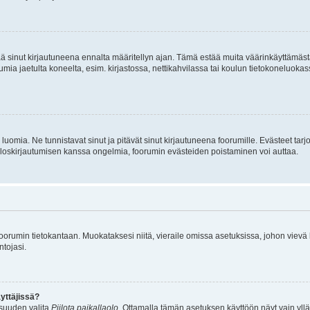
tää sinut kirjautuneena ennalta määritellyn ajan. Tämä estää muita väärinkäyttämäs
rumia jaetulta koneelta, esim. kirjastossa, nettikahvilassa tai koulun tietokoneluokas
luomia. Ne tunnistavat sinut ja pitävät sinut kirjautuneena foorumille. Evästeet tarj
i uloskirjautumisen kanssa ongelmia, foorumin evästeiden poistaminen voi auttaa.
n foorumin tietokantaan. Muokataksesi niitä, vieraile omissa asetuksissa, johon vievä
ntojasi.
yttäjissä?
isuuden valita
Piilota paikallaolo
. Ottamalla tämän asetuksen käyttöön näyt vain ylläpit