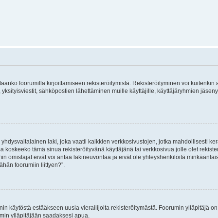
vitaanko foorumilla kirjoittamiseen rekisteröitymistä. Rekisteröityminen voi kuitenkin
 yksityisviestit, sähköpostien lähettäminen muille käyttäjille, käyttäjäryhmien jäs
hdysvaltalainen laki, joka vaatii kaikkien verkkosivustojen, jotka mahdollisesti kerää
a koskeeko tämä sinua rekisteröityvänä käyttäjänä tai verkkosivua jolle olet rekis
 omistajat eivät voi antaa lakineuvontaa ja eivät ole yhteyshenkilöitä minkäänla
ähän foorumiin liittyen?”.
nin käytöstä estääkseen uusia vierailijoita rekisteröitymästä. Foorumin ylläpitäjä on v
umin ylläpitäjään saadaksesi apua.