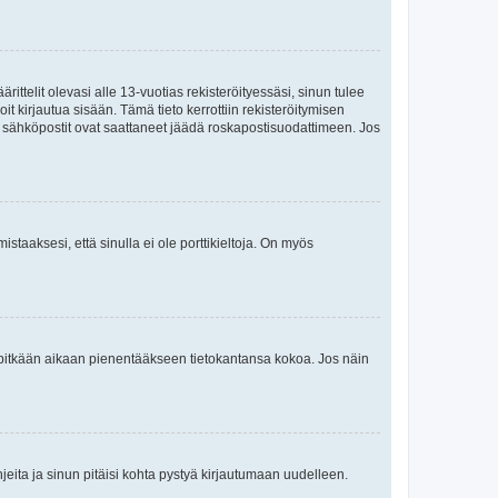
ttelit olevasi alle 13-vuotias rekisteröityessäsi, sinun tulee
it kirjautua sisään. Tämä tieto kerrottiin rekisteröitymisen
ai sähköpostit ovat saattaneet jäädä roskapostisuodattimeen. Jos
staaksesi, että sinulla ei ole porttikieltoja. On myös
neet pitkään aikaan pienentääkseen tietokantansa kokoa. Jos näin
jeita ja sinun pitäisi kohta pystyä kirjautumaan uudelleen.