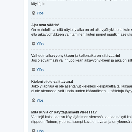
käyttäjiin.
Ylös
Ajat ovat väärin!
On mahdollista, että näytetty aika on eri aikavyöhykkeeltä kuin
että aikavyöhykkeen vaihtaminen, kuten monet muutkin asetukset o
Ylös
Vaihdoin aikavyöhykkeen ja kellonaika on silti väärin!
Jos olet varmasti valinnut oikean aikavyöhykkeen ja aika on silt
Ylös
Kieleni ei ole valittavana!
Joko ylläpitäjä ei ole asentanut kielellesi kielipakettia tai kuka
ei ole olemassa, voit luoda uuden käännöksen. Lisätietoja löyt
Ylös
Mitä kuvia on käyttäjänimeni vieressä?
Viestejä katsottaessa käyttäjänimen vieressä saattaa näkyä kaksi
riippuen. Toinen, yleensä isompi kuva on avatar ja on yleensä un
Ylös