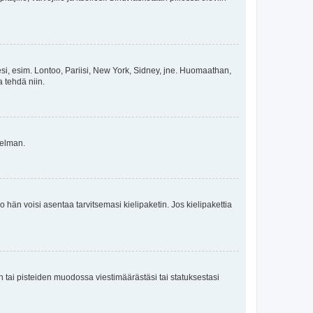
esi, esim. Lontoo, Pariisi, New York, Sidney, jne. Huomaathan,
a tehdä niin.
gelman.
ko hän voisi asentaa tarvitsemasi kielipaketin. Jos kielipakettia
en tai pisteiden muodossa viestimäärästäsi tai statuksestasi