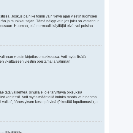
tissä. Joskus painike toimii vain tietyn ajan viestin luomisen
umäärän ja muokkausajan. Tämä näkyy vain jos joku on vastannut
tessaan. Huomaa, että normaalit käyttäjät eivät voi poistaa
valinnan viestin kirjoituslomakkeessa. Voit myös lisätä
isen yksittäiseen viestiin poistamalla valinnan
 tätä välilehteä, sinulla ei ole tarvittavia oikeuksia
 tekstikentässä. Voit myös määritellä kuinka monta vaihtoehtoa
 valita”, äänestyksen kesto päivinä (0 kestää loputtomasti) ja
n ylläpitäjään.