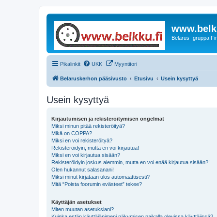
www.belkk
Belarus -gruppa Fin
Pikalinkit
UKK
Myyntitori
Belaruskerhon pääsivusto
Etusivu
Usein kysyttyä
Usein kysyttyä
Kirjautumisen ja rekisteröitymisen ongelmat
Miksi minun pitää rekisteröityä?
Mikä on COPPA?
Miksi en voi rekisteröityä?
Rekisteröidyin, mutta en voi kirjautua!
Miksi en voi kirjautua sisään?
Rekisteröidyin joskus aiemmin, mutta en voi enää kirjautua sisään?!
Olen hukannut salasanani!
Miksi minut kirjataan ulos automaattisesti?
Mitä “Poista foorumin evästeet” tekee?
Käyttäjän asetukset
Miten muutan asetuksiani?
Kuinka estän käyttäjänimeni näkymisen paikalla olevissa käyttäjissä?