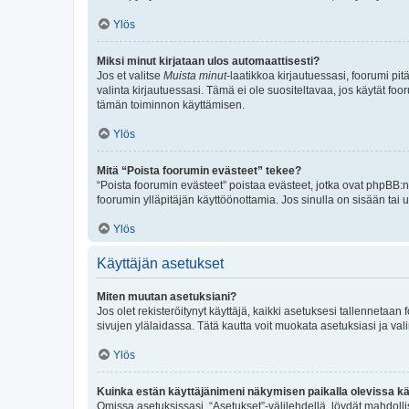
Ylös
Miksi minut kirjataan ulos automaattisesti?
Jos et valitse
Muista minut
-laatikkoa kirjautuessasi, foorumi pi
valinta kirjautuessasi. Tämä ei ole suositeltavaa, jos käytät foo
tämän toiminnon käyttämisen.
Ylös
Mitä “Poista foorumin evästeet” tekee?
“Poista foorumin evästeet” poistaa evästeet, jotka ovat phpBB:n 
foorumin ylläpitäjän käyttöönottamia. Jos sinulla on sisään ta
Ylös
Käyttäjän asetukset
Miten muutan asetuksiani?
Jos olet rekisteröitynyt käyttäjä, kaikki asetuksesi tallennetaa
sivujen ylälaidassa. Tätä kautta voit muokata asetuksiasi ja vali
Ylös
Kuinka estän käyttäjänimeni näkymisen paikalla olevissa kä
Omissa asetuksissasi, “Asetukset”-välilehdellä, löydät mahdoll