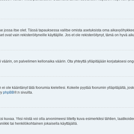
 se jossa itse olet. Tässä tapauksessa valitse omista asetuksista oma aikavyöhykke
vat vain rekisteröityneille käyttäjille. Jos et ole rekisteröitynyt, tämä on hyvä aik
i väärin, on palvelimen kellonaika väärin. Ota yhteyttä ylläpitäjään korjataksesi on
an ei ole kääntänyt tätä foorumia kielellesi. Kokeile pyytää foorumin ylläpitäjältä, jos
yy
phpBB
®:n sivuilta.
 kuvaa. Yksi niistä voi olla arvonimeesi liitetty kuva esimerkiksi tähtien, laatikoid
iikki tai henkilökohtainen jokaisella käyttäjällä.