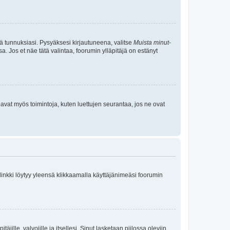
tä tunnuksiasi. Pysyäksesi kirjautuneena, valitse
Muista minut
-
sa. Jos et näe tätä valintaa, foorumin ylläpitäjä on estänyt
oavat myös toimintoja, kuten luettujen seurantaa, jos ne ovat
 linkki löytyy yleensä klikkaamalla käyttäjänimeäsi foorumin
äjille, valvojille ja itsellesi. Sinut lasketaan piilossa oleviin