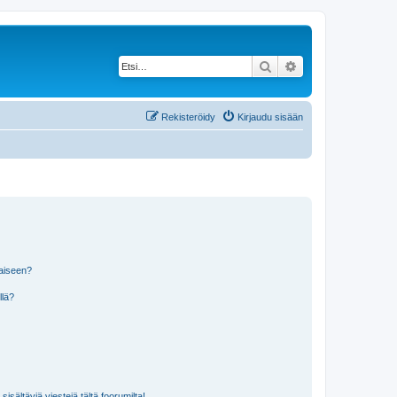
Etsi
Tarkennettu haku
Rekisteröidy
Kirjaudu sisään
laiseen?
llä?
isältäviä viestejä tältä foorumilta!