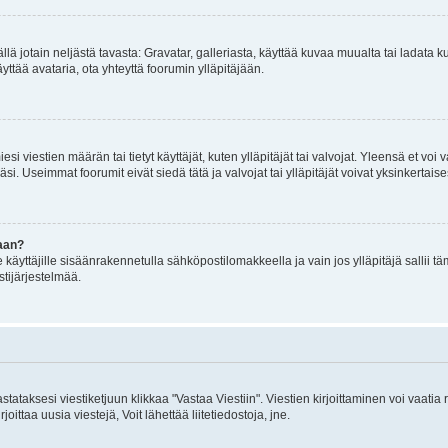
mällä jotain neljästä tavasta: Gravatar, galleriasta, käyttää kuvaa muualta tai ladata
äyttää avataria, ota yhteyttä foorumin ylläpitäjään.
iesi viestien määrän tai tietyt käyttäjät, kuten ylläpitäjät tai valvojat. Yleensä et vo
i. Useimmat foorumit eivät siedä tätä ja valvojat tai ylläpitäjät voivat yksinkertaise
aan?
le käyttäjille sisäänrakennetulla sähköpostilomakkeella ja vain jos ylläpitäjä sallii
stijärjestelmää.
stataksesi viestiketjuun klikkaa "Vastaa Viestiin". Viestien kirjoittaminen voi vaatia
joittaa uusia viestejä, Voit lähettää liitetiedostoja, jne.