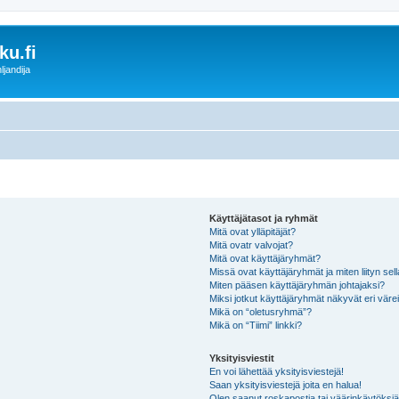
u.fi
ljandija
Käyttäjätasot ja ryhmät
Mitä ovat ylläpitäjät?
Mitä ovatr valvojat?
Mitä ovat käyttäjäryhmät?
Missä ovat käyttäjäryhmät ja miten liityn sel
Miten pääsen käyttäjäryhmän johtajaksi?
Miksi jotkut käyttäjäryhmät näkyvät eri värei
Mikä on “oletusryhmä”?
Mikä on “Tiimi” linkki?
Yksityisviestit
En voi lähettää yksityisviestejä!
Saan yksityisviestejä joita en halua!
Olen saanut roskapostia tai väärinkäytöksiä s