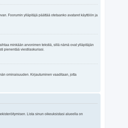
 kuvan. Foorumin ylläpitäjä päättää otetaanko avataret käyttöön ja
i vaihtaa minkään arvonimen tekstiä, sillä nämä ovat ylläpitäjän
sti pienentää viestilaskuriasi.
 tämän ominaisuuden. Kirjautuminen vaaditaan, jotta
 rekisteröitymisen. Lista sinun oikeuksistasi alueella on