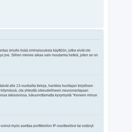
 antaa sinulle lisää ominaisuuksia käyttöön, jotka eivät ole
enyys jne. Siihen menee aikaa vain muutamia hetkiä, joten se on
vät alle 13-vuotiailta tietoja, hankkia huoltajan kirjallisen
teröitymässä, ota yhteyttä oikeudelliseen neuvonantajaan
isissa lakiasioissa, lukuunottamatta kysymystä “Keneen minun
oinut myös asettaa porttikiellon IP-osoitteellesi tai estänyt